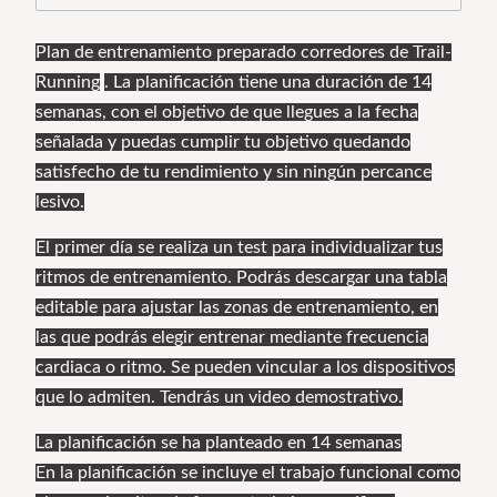
Plan de entrenamiento preparado corredores de Trail-
Running
. La planificación tiene una duración de 14
semanas, con el objetivo de que llegues a la fecha
señalada y puedas cumplir tu objetivo quedando
satisfecho de tu rendimiento y sin ningún percance
lesivo.
El primer día se realiza un test para individualizar tus
ritmos de entrenamiento. Podrás descargar una tabla
editable para ajustar las zonas de entrenamiento, en
las que podrás elegir entrenar mediante frecuencia
cardiaca o ritmo. Se pueden vincular a los dispositivos
que lo admiten. Tendrás un video demostrativo.
La planificación se ha planteado en 14 semanas
En la planificación se incluye el trabajo funcional como